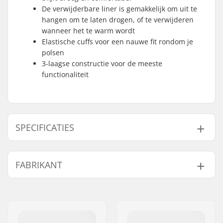
De verwijderbare liner is gemakkelijk om uit te
hangen om te laten drogen, of te verwijderen
wanneer het te warm wordt
Elastische cuffs voor een nauwe fit rondom je
polsen
3-laagse constructie voor de meeste
functionaliteit
SPECIFICATIES
Vorm:
3-vinger
FABRIKANT
Palm Materiaal:
Geitenleer
Buitenschaal
Polyamide
Naam:
HESTRA / Martin
Materiaal:
Magnusson & Co AB
Liner:
Micro Bemberg
Adres:
Äspåsvägen 5
polyester, Removable