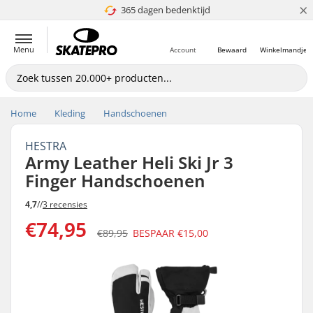
×
365 dagen bedenktijd
4.8 van 5
Menu
Account
Bewaard
Winkelmandje
Home
Kleding
Handschoenen
HESTRA
Army Leather Heli Ski Jr 3
Finger Handschoenen
4,7
//
3 recensies
€74,95
€89,95
BESPAAR
€15,00