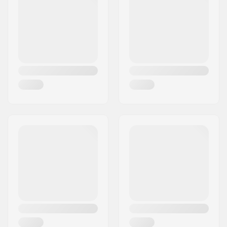
Postcode:
33571
Extra Kenmerken:
Eyelet, Snow lock
Woonplaats:
Hestra
Sluiting/Cuff:
Elastisch
Land:
Zweden
polsgedeelte
Activiteit:
Alpine Skiing,
Snowboard
Membraan:
Merkspecifiek
Stof constructie:
3 lagen
Isolatie:
Ja, Fiberfill
Geslacht:
Junior