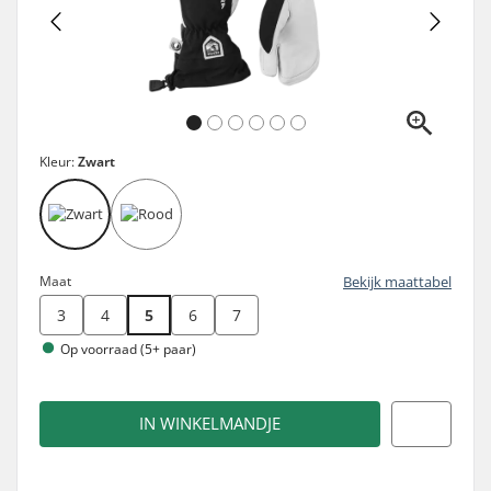
Kleur:
Zwart
Maat
Bekijk maattabel
3
4
5
6
7
Op voorraad (5+ paar)
IN WINKELMANDJE