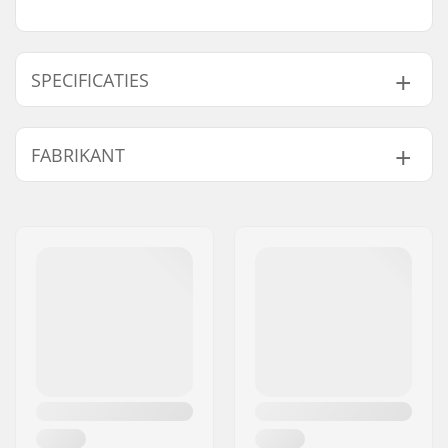
SPECIFICATIES
Vorm:
Want
FABRIKANT
Sluiting/Cuff:
Polsbandje
Activiteit:
Alpine Skiing,
Naam:
HESTRA / Martin
Snowboard
Magnusson & Co AB
Membraan:
Merkspecifiek
Adres:
Äspåsvägen 5
Isolatie:
Ja
Postcode:
33571
Geslacht:
Kids, Junior
Woonplaats:
Hestra
Land:
Zweden