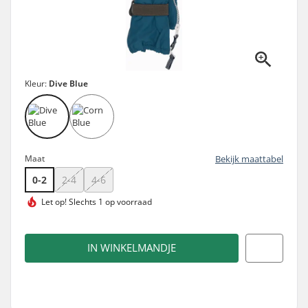
Kleur:
Dive Blue
Maat
Bekijk maattabel
0-2
2-4
4-6
Let op!
Slechts 1 op voorraad
IN WINKELMANDJE