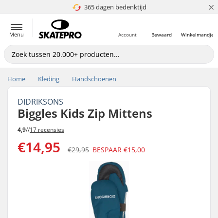
×
4.8 van 5
5+ mln. klanten
Prijsgarantie
365 dagen bedenktijd
Menu
Account
Bewaard
Winkelmandje
Home
Kleding
Handschoenen
DIDRIKSONS
Biggles Kids Zip Mittens
4,9
//
17 recensies
€14,95
€29,95
BESPAAR
€15,00