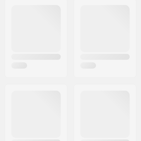
Postcode:
6858
Woonplaats:
Schwarzach
Land:
Oostenrijk