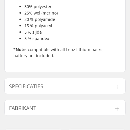
30% polyester
25% wol (merino)
20 % polyamide
15 % polyacryl
5 % zijde
5 % spandex
*Note
: compatible with all Lenz lithium packs,
battery not included.
SPECIFICATIES
Geslacht:
Heren
FABRIKANT
Naam:
Lenz Ges.mbH
Adres:
Staudachstrasse 3