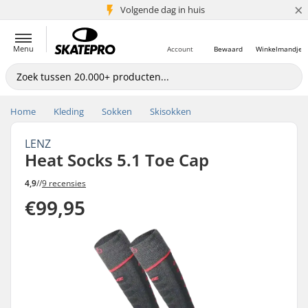
×
Volgende dag in huis
5+ mln. klanten
Menu
Account
Bewaard
Winkelmandje
Home
Kleding
Sokken
Skisokken
LENZ
Heat Socks 5.1 Toe Cap
4,9
//
9 recensies
€99,95