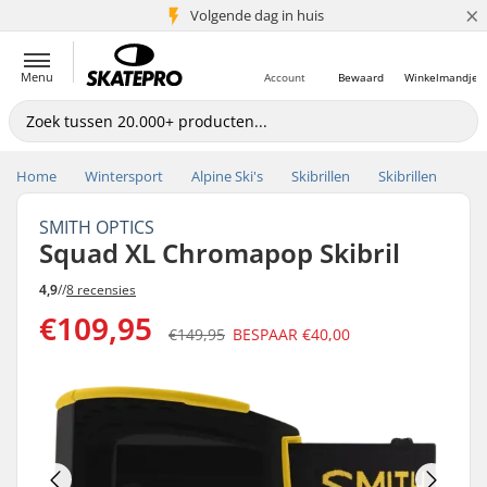
×
Volgende dag in huis
5+ mln. klanten
Menu
Account
Bewaard
Winkelmandje
Home
Wintersport
Alpine Ski's
Skibrillen
Skibrillen
SMITH OPTICS
Squad XL Chromapop Skibril
4,9
//
8 recensies
€109,95
€149,95
BESPAAR
€40,00