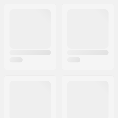
Adres:
Industrivegen 29
Postcode:
2836
Woonplaats:
Biri
Land:
Noorwegen