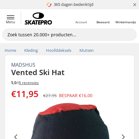
×
365 dagen bedenktijd
4.8 van 5
Menu
Account
Bewaard
Winkelmandje
Home
Kleding
Hoofddeksels
Mutsen
MADSHUS
Vented Ski Hat
5,0
//
6 recensies
€11,95
€27,95
BESPAAR
€16,00