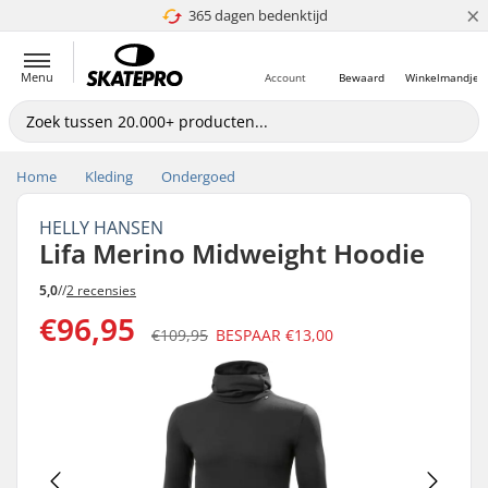
×
365 dagen bedenktijd
4.8 van 5
Menu
Account
Bewaard
Winkelmandje
Home
Kleding
Ondergoed
HELLY HANSEN
Lifa Merino Midweight Hoodie
5,0
//
2 recensies
€96,95
€109,95
BESPAAR
€13,00