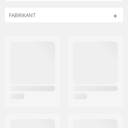
Activiteit:
Alpine Skiing,
FABRIKANT
Langlauf, Snowboard
Geslacht:
Heren
Naam:
HELLY HANSEN AS
Adres:
Munkedamsveien 35, 6 fl.
Postcode:
N-0250
Woonplaats:
Oslo
Land:
Noorwegen