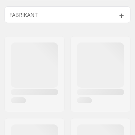
Activiteit:
Alpine Skiing,
FABRIKANT
Langlauf, Snowboard,
Roller Skiing
Naam:
HELLY HANSEN AS
Geslacht:
Heren
Adres:
Munkedamsveien 35, 6 fl.
Postcode:
N-0250
Woonplaats:
Oslo
Land:
Noorwegen