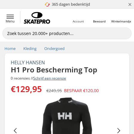
×
365 dagen bedenktijd
4.8 van 5
Menu
Account
Bewaard
Winkelmandje
Home
Kleding
Ondergoed
HELLY HANSEN
H1 Pro Bescherming Top
0 recensies //
Schrijf een recensie
€129,95
€249,95
BESPAAR
€120,00