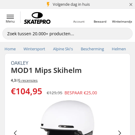
×
Volgende dag in huis
5+ mln. klanten
Menu
Account
Bewaard
Winkelmandje
Home
Wintersport
Alpine Ski's
Bescherming
Helmen
OAKLEY
MOD1 Mips Skihelm
4,3
//
6 recensies
€104,95
€129,95
BESPAAR
€25,00