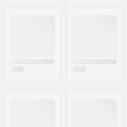
Voering materiaal:
Memory foam
,
Mips
Audio Verbinding:
Nee
Geslacht:
Heren, Dames, Unisex