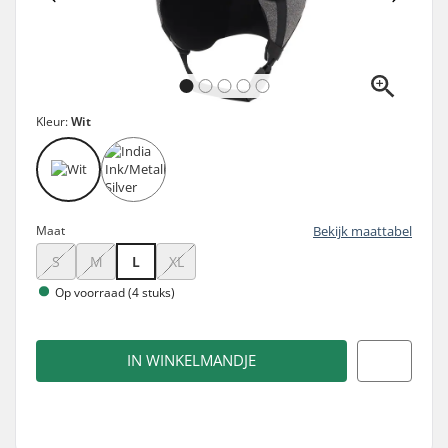
Kleur:
Wit
Maat
Bekijk maattabel
S
M
L
XL
Op voorraad (4 stuks)
IN WINKELMANDJE