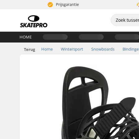
Prijsgarantie
HOME
Home
Wintersport
Snowboards
Binding
Terug