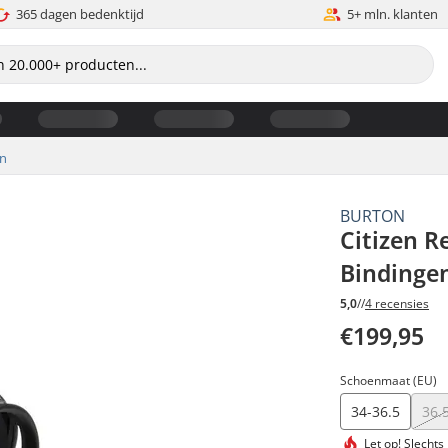
365 dagen bedenktijd
5+ mln. klanten
en
BURTON
Citizen 
Bindinge
5,0
//
4 recensies
€199,95
Schoenmaat (EU)
34-36.5
36.
Let op!
Slechts