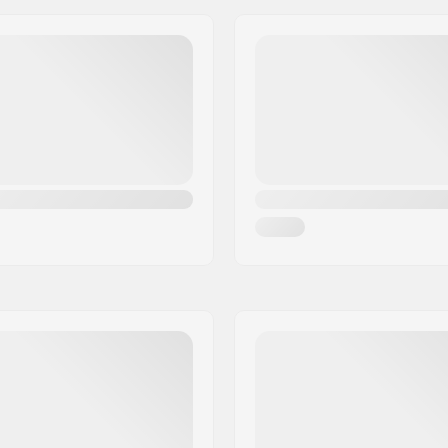
 Baseplate Construction
,
Geslacht:
ean (Microflad)
,
Highback
Jaar model: