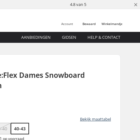
×
4.8 van 5
Account
Bewaard
Winkelmandje
AANBIEDINGEN
GIDSEN
HELP & CONTACT
Re:Flex Dames Snowboard
n
Bekijk maattabel
5-40
40-43
 1 op voorraad