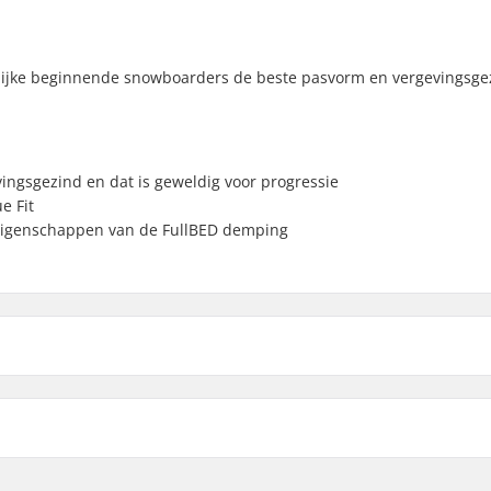
lijke beginnende snowboarders de beste pasvorm en vergevingsge
ingsgezind en dat is geweldig voor progressie
e Fit
te eigenschappen van de FullBED demping
Binding Systeem:
 Capstrap 2.0
,
Double
Binding systeem:
les
,
Re:Flex Fullbed
Skills:
g System
,
Single-
Rijstijl: