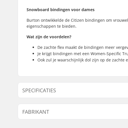
Snowboard bindingen voor dames
Burton ontwikkelde de Citizen bindingen om vrouwe
eigenschappen te bieden.
Wat zijn de voordelen?
De zachte flex maakt de bindingen meer vergev
Je krijgt bindingen met een Women-Specific Tru
Ook zul je waarschijnlijk dol zijn op de zach
SPECIFICATIES
Flex:
Zacht
FABRIKANT
Extra Kenmerken:
Supergrip
Take Buck
Naam:
Burton Sportartikel GmbH
Cushionin