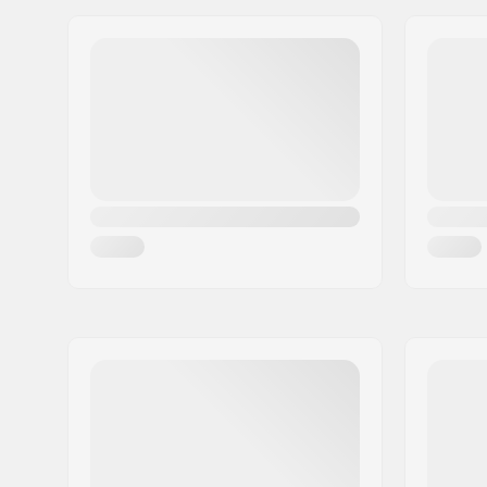
Adres:
Haller Strasse 111
Component
Postcode:
6020
Forward L
Woonplaats:
Innsbruck
Canting
Land:
Oostenrijk