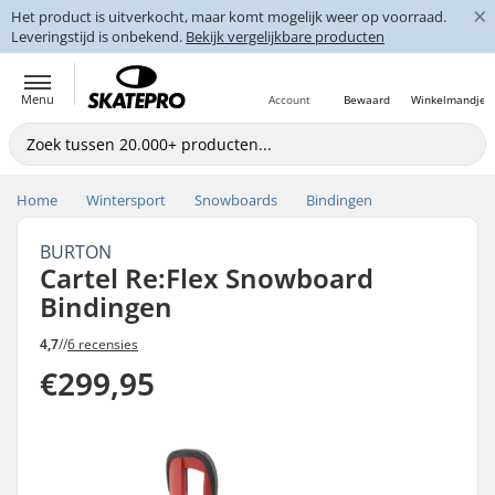
×
Het product is uitverkocht, maar komt mogelijk weer op voorraad.
Leveringstijd is onbekend.
Bekijk vergelijkbare producten
Menu
Account
Bewaard
Winkelmandje
Home
Wintersport
Snowboards
Bindingen
BURTON
Cartel Re:Flex Snowboard
Bindingen
4,7
//
6 recensies
€299,95