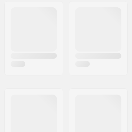
Gevorderd
Rijstijl:
All Mountain,
Freeride, Freestyle
Geslacht:
Heren, Unisex