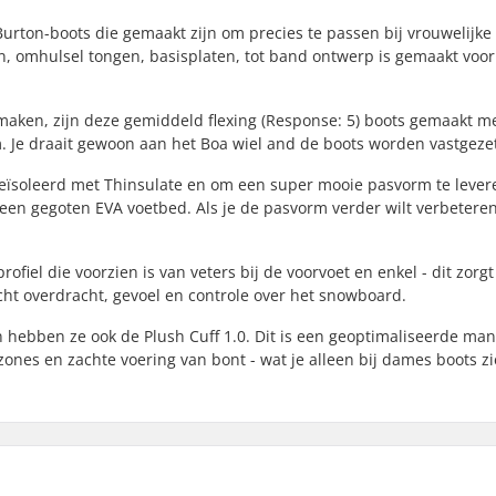
ton-boots die gemaakt zijn om precies te passen bij vrouwelijke r
en, omhulsel tongen, basisplaten, tot band ontwerp is gemaakt voor
aken, zijn deze gemiddeld flexing (Response: 5) boots gemaakt me
. Je draait gewoon aan het Boa wiel and de boots worden vastgeze
eïsoleerd met Thinsulate en om een super mooie pasvorm te lever
en gegoten EVA voetbed. Als je de pasvorm verder wilt verbeteren,
fiel die voorzien is van veters bij de voorvoet en enkel - dit zorgt
ht overdracht, gevoel en controle over het snowboard.
ebben ze ook de Plush Cuff 1.0. Dit is een geoptimaliseerde man
zones en zachte voering van bont - wat je alleen bij dames boots zi