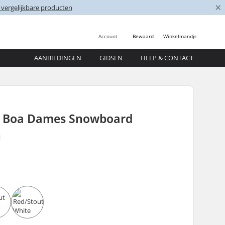
×
 vergelijkbare producten
Account
Bewaard
Winkelmandje
AANBIEDINGEN
GIDSEN
HELP & CONTACT
t Boa Dames Snowboard
n