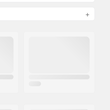
Gemiddeld
,
Gevorderd
All Mountain, Freestyle
BOA
Uitneembaar, Warmte vervormbaar
Thinsulate
Dames