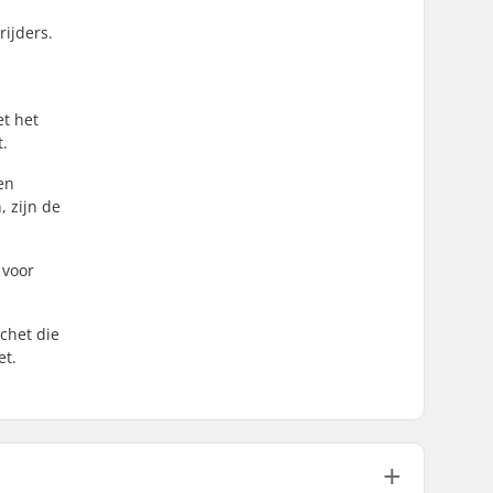
ijders.
t het
t.
en
 zijn de
 voor
chet die
et.