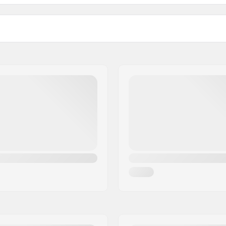
Schokdemping hak
Skills:
BOA Fit System
,
Total
Rijstijl:
onstruction
,
Sleeping Bag
Sluitsysteem:
Foil
Binnenschoen details:
y
,
Strap in
Binnenschoen materiaal:
Geslacht: