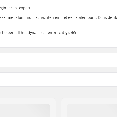
eginner tot expert.
maakt met aluminium schachten en met een stalen punt. Dit is de kl
.
e helpen bij het dynamisch en krachtig skiën.
ain
Stok Materiaal:
sch
Geslacht: