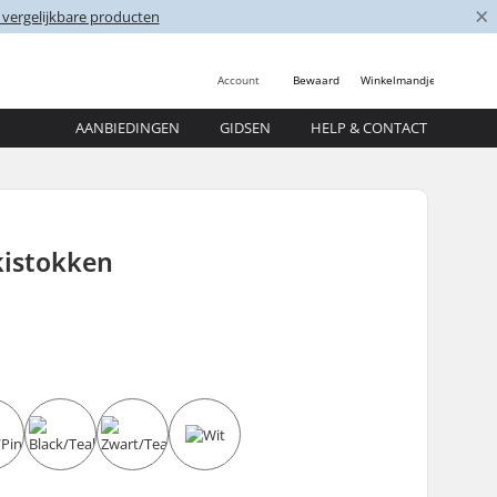
×
 vergelijkbare producten
Account
Bewaard
Winkelmandje
AANBIEDINGEN
GIDSEN
HELP & CONTACT
kistokken