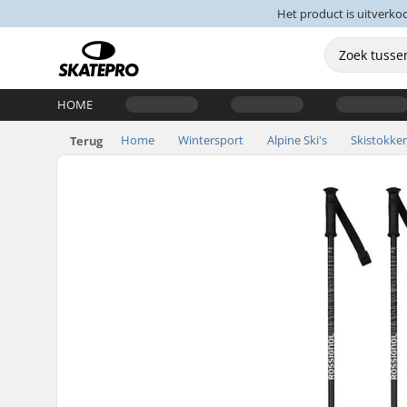
Het product is uitverko
HOME
Home
Wintersport
Alpine Ski's
Skistokke
Terug