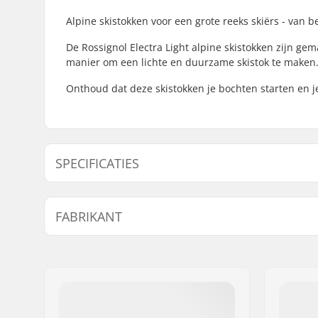
Alpine skistokken voor een grote reeks skiërs - van b
De Rossignol Electra Light alpine skistokken zijn ge
manier om een lichte en duurzame skistok te maken
Onthoud dat deze skistokken je bochten starten en j
SPECIFICATIES
Beste gebruik:
All Mount
FABRIKANT
Handvatten:
Ergonomi
Tip Materiaal:
Steel
Naam:
SKIS ROSSIGNOL SAS
Adres:
98 rue Louis Barran
Postcode:
38430
Woonplaats:
Saint-Jean de Moirans