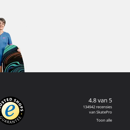
4.8 van 5
134942 recensies
van SkatePro
Toon alle