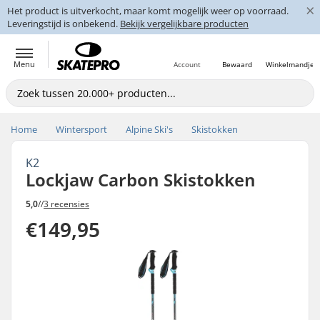
×
Het product is uitverkocht, maar komt mogelijk weer op voorraad.
Leveringstijd is onbekend.
Bekijk vergelijkbare producten
Menu
Account
Bewaard
Winkelmandje
Home
Wintersport
Alpine Ski's
Skistokken
K2
Lockjaw Carbon Skistokken
5,0
//
3 recensies
€149,95