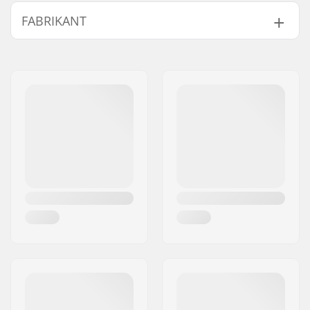
Beste gebruik:
Touring
FABRIKANT
Handvatten:
Schuim
Tip Materiaal:
Carbide
Naam:
EOC Europe GmbH
Stok Materiaal:
Aluminum, Carbon
Adres:
Seeshaupter Str. 62
Geslacht:
Heren, Dames, Unisex
Postcode:
82377
Woonplaats:
Penzberg, Deutschlan
Land:
Duitsland