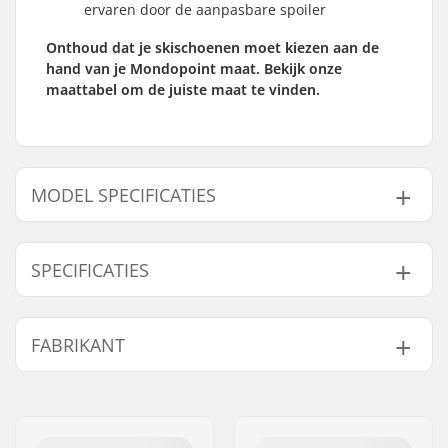
ervaren door de aanpasbare spoiler
Onthoud dat je skischoenen moet kiezen aan de
hand van je Mondopoint maat. Bekijk onze
maattabel om de juiste maat te vinden.
MODEL SPECIFICATIES
Model
Jaar model
Zoolbreedte (mm)
SPECIFICATIES
23.5 - Zwart/Wit/Rood
19/20
94mm
23.5 - Zwart/Rood
21/22
-
Beste gebruik:
Telemark
FABRIKANT
24.5 - Zwart/Wit/Rood
19/20
96mm
Flex:
120
Breedte boot:
Normaal
24.5 - Zwart/Rood
21/22
96mm
Naam:
Intersurf A/S
Skills:
Gemiddeld
,
25.5 - Zwart/Wit/Rood
19/20
98mm
Adres:
Formervej 2
Gevorderd
25.5 - Zwart/Rood
21/22
98mm
Postcode:
6800