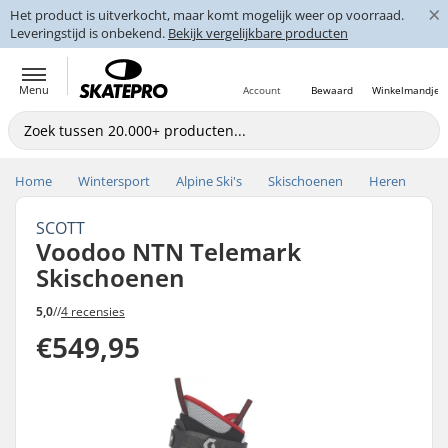
×
Het product is uitverkocht, maar komt mogelijk weer op voorraad.
Leveringstijd is onbekend.
Bekijk vergelijkbare producten
Menu
Account
Bewaard
Winkelmandje
Home
Wintersport
Alpine Ski's
Skischoenen
Heren
SCOTT
Voodoo NTN Telemark
Skischoenen
5,0
//
4 recensies
€549,95