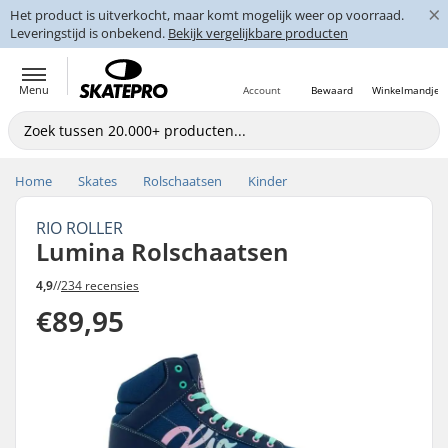
×
Het product is uitverkocht, maar komt mogelijk weer op voorraad.
Leveringstijd is onbekend.
Bekijk vergelijkbare producten
Menu
Account
Bewaard
Winkelmandje
Home
Skates
Rolschaatsen
Kinder
RIO ROLLER
Lumina Rolschaatsen
4,9
//
234 recensies
€89,95