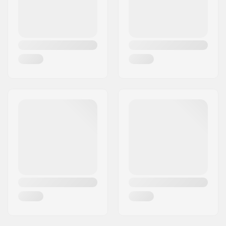
42
62mm
36mm
Sluitingssysteem:
Veter
Schoen materiaal:
PVC
Liner materiaal:
Mesh, Schuimrubber
Hub breedte:
20.6mm
As lengte:
32.3mm
Wielhardheid:
82A
Rem:
Ja
Lagerprecisie:
ABEC-7
Max. toelaatbaar
100 kg
gewicht:
Aanbevolen voor:
Outdoor skaten