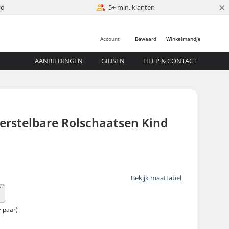
×
jd
5+ mln. klanten
Account
Bewaard
Winkelmandje
AANBIEDINGEN
GIDSEN
HELP & CONTACT
erstelbare Rolschaatsen Kind
Bekijk maattabel
 paar)