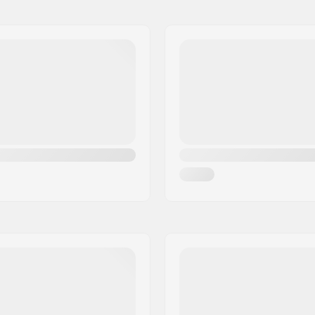
Cuff:
Wielbreedte:
d
Rem:
ro-instelbare gesp,
Lagerprecisie:
ap
Aanbevolen voor: