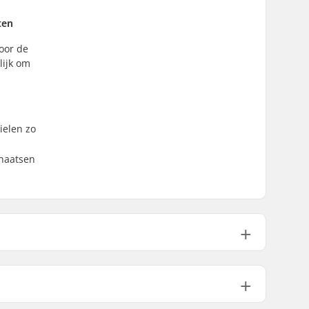
ten
voor de
lijk om
ielen zo
chaatsen
56mm
Kunststof, PVC
Mesh, Schuimrubber