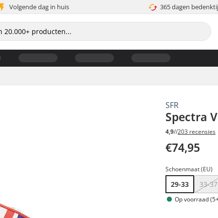
Volgende dag in huis
365 dagen bedenkti
SFR
Spectra V
4,9
//
203 recensies
€74,95
Schoenmaat (EU)
29-33
33-37
Op voorraad (5+