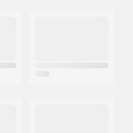
Stabiel, Hoge enkelsteun
32mm
Ja
ABEC-5
Outdoor skaten