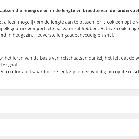
haatsen die meegroeien in de lengte en breedte van de kindervoe
 alleen mogelijk om de lengte aan te passen, er is ook een optie 
bij elk gebruik een perfecte pasvorm zal hebben. Het is zo ook moge
nd in het gezin. Het verstellen gaat eenvoudig en snel.
r het leren van de basis van rolschaatsen dankzij het feit dat de w
jker gaat
en comfortabel waardoor ze leuk zijn en eenvoudig om op de rols
Max wieldiameter:
Schoen materiaal:
rstelbare maat
Liner materiaal: