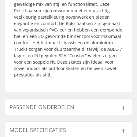
geweldige mix van stijl en functionaliteit. Deze
Rolschaatsen zijn ontworpen met een prachtig
veelkleurig pastelkleurig bovenwerk en bieden
elegantie en comfort. De Rolschaatsen zijn gemaakt
van veganistisch PVC-leer en hebben een dempende
hiel en een 3D-gevormde binnenzool voor maximaal
comfort. Het hi-impact chassis en de aluminium
Trucks zorgen voor duurzaamheid, terwijl de ABEC-7
lagers en PU gegoten 82A "Coaster" wielen zorgen
voor een soepele rit. Deze skates zijn ideaal voor
zowel indoor als outdoor skaten en beloven zowel
prestaties als stijl.
PASSENDE ONDERDELEN
Vind producten die samen gaan met Rio Roller Script
Peach Rolschaatsen:
MODEL SPECIFICATIES