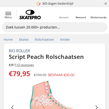
×
365 dagen bedenktijd
4.8 van 5
Menu
Account
Bewaard
Winkelmandje
Home
Skates
Rolschaatsen
Kinder
RIO ROLLER
Script Peach Rolschaatsen
4,9
//
110 recensies
€79,95
€109,95
BESPAAR
€30,00