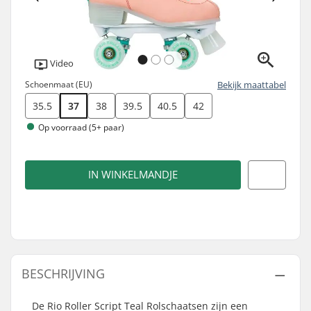
Video
Schoenmaat (EU)
Bekijk maattabel
35.5
37
38
39.5
40.5
42
Op voorraad (5+ paar)
IN WINKELMANDJE
BESCHRIJVING
De Rio Roller Script Teal Rolschaatsen zijn een