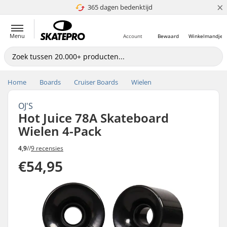
×
365 dagen bedenktijd
4.8 van 5
Menu
Account
Bewaard
Winkelmandje
Home
Boards
Cruiser Boards
Wielen
OJ'S
Hot Juice 78A Skateboard
Wielen 4-Pack
4,9
//
9 recensies
€54,95