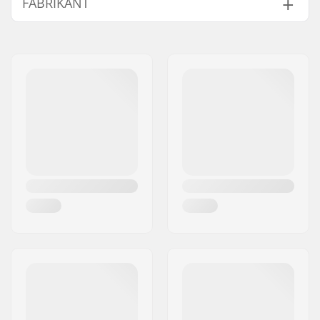
FABRIKANT
Wielbreedte:
43.5mm
Wiel Contact Patch:
43mm
Naam:
Circus Circus ApS
Wielhardheid:
78A
Adres:
Australiensvej 20. st. th.
Wielen per
4
Postcode:
2100
verpakking:
Woonplaats:
Copenhagen
Wielmateriaal:
PU gegoten
Land:
Denemarken
Lagers:
Niet inbegrepen