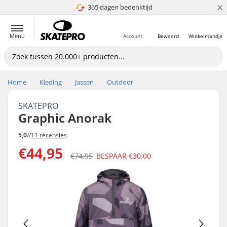
×
365 dagen bedenktijd
4.8 van 5
Menu
Account
Bewaard
Winkelmandje
Home
Kleding
Jassen
Outdoor
SKATEPRO
Graphic Anorak
5,0
//
11 recensies
€44,95
€74,95
BESPAAR
€30,00