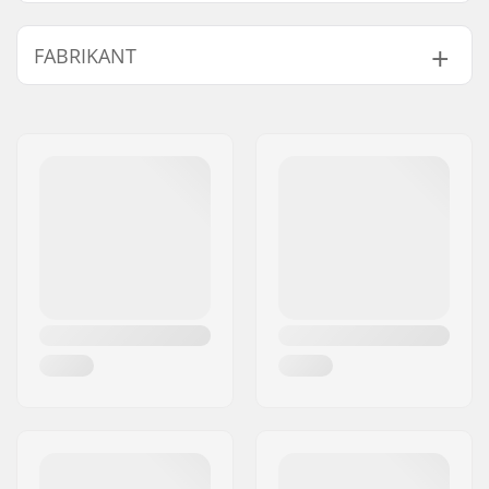
Geslacht:
Heren, Dames, Unisex
FABRIKANT
Naam:
Centrano ApS
Adres:
Omega 6
Postcode:
8382
Woonplaats:
Hinnerup
Land:
Denemarken