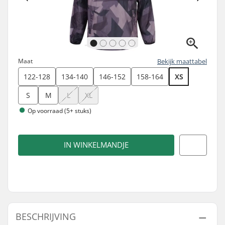
Maat
Bekijk maattabel
122-128
134-140
146-152
158-164
XS
S
M
L
XL
Op voorraad (5+ stuks)
IN WINKELMANDJE
BESCHRIJVING