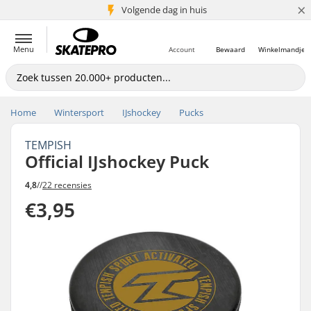
×
Volgende dag in huis
5+ mln. klanten
Menu
Account
Bewaard
Winkelmandje
Home
Wintersport
IJshockey
Pucks
TEMPISH
Official IJshockey Puck
4,8
//
22 recensies
€3,95