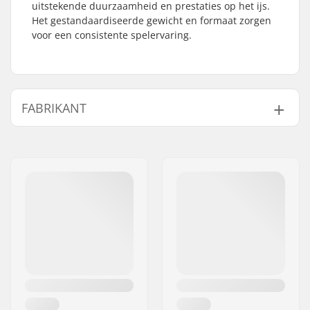
uitstekende duurzaamheid en prestaties op het ijs.
Het gestandaardiseerde gewicht en formaat zorgen
voor een consistente spelervaring.
FABRIKANT
Naam:
TEMPISH s.r.o.
Adres:
Bratrí Wolfu 495/16
Postcode:
779 00
Woonplaats:
Olomouc
Land:
Tsjechië