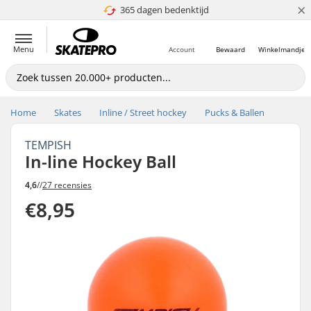
×
365 dagen bedenktijd
4.8 van 5
Menu
Account
Bewaard
Winkelmandje
Home
Skates
Inline / Street hockey
Pucks & Ballen
TEMPISH
In-line Hockey Ball
4,6
//
27 recensies
€8,95