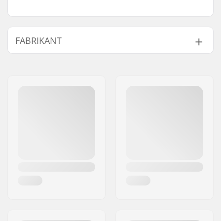
FABRIKANT
Naam:
TEMPISH s.r.o.
Adres:
Bratrí Wolfu 495/16
Postcode:
779 00
Woonplaats:
Olomouc
Land:
Tsjechië