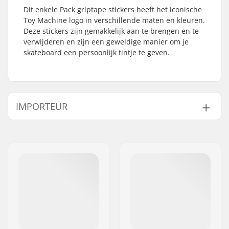
Dit enkele Pack griptape stickers heeft het iconische
Toy Machine logo in verschillende maten en kleuren.
Deze stickers zijn gemakkelijk aan te brengen en te
verwijderen en zijn een geweldige manier om je
skateboard een persoonlijk tintje te geven.
IMPORTEUR
Naam:
Centrano ApS
Adres:
Omega 6
Postcode:
8382
Woonplaats:
Hinnerup
Land:
Denemarken