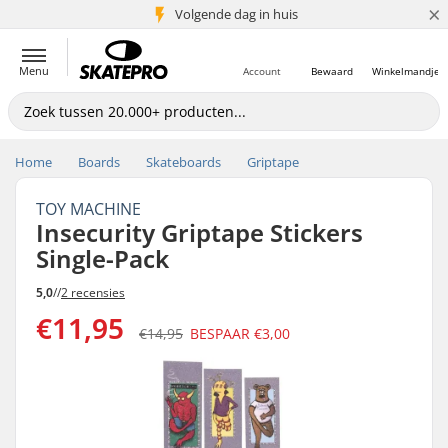
×
Volgende dag in huis
5+ mln. klanten
Menu
Account
Bewaard
Winkelmandje
Home
Boards
Skateboards
Griptape
TOY MACHINE
Insecurity Griptape Stickers
Single-Pack
5,0
//
2 recensies
€11,95
€14,95
BESPAAR
€3,00