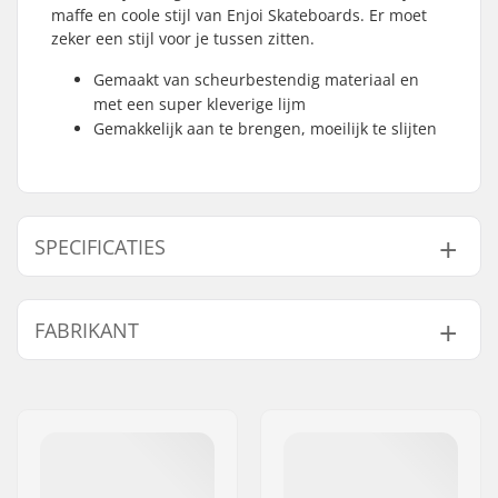
maffe en coole stijl van Enjoi Skateboards. Er moet
zeker een stijl voor je tussen zitten.
Gemaakt van scheurbestendig materiaal en
met een super kleverige lijm
Gemakkelijk aan te brengen, moeilijk te slijten
SPECIFICATIES
Length:
83.8cm (33")
FABRIKANT
Width:
22.9cm (9")
Naam:
Emporium A/S
Adres:
Rolighedsvej 20, 1958
Frederiksberg C
Postcode:
1958
Woonplaats:
Copenhagen