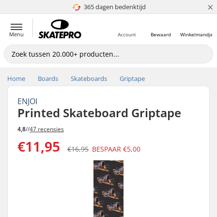
×
365 dagen bedenktijd
4.8 van 5
Menu
Account
Bewaard
Winkelmandje
Home
Boards
Skateboards
Griptape
ENJOI
Printed Skateboard Griptape
4,8
//
47 recensies
€11,95
€16,95
BESPAAR
€5,00