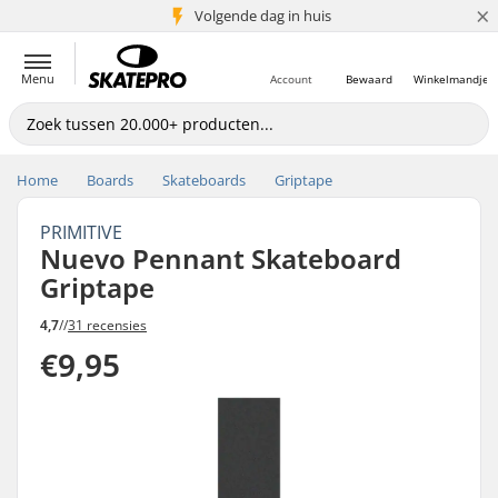
×
Volgende dag in huis
5+ mln. klanten
Menu
Account
Bewaard
Winkelmandje
Home
Boards
Skateboards
Griptape
PRIMITIVE
Nuevo Pennant Skateboard
Griptape
4,7
//
31 recensies
€9,95