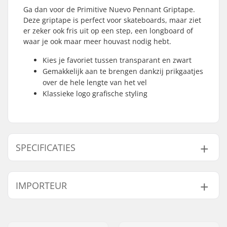
Ga dan voor de Primitive Nuevo Pennant Griptape.
Deze griptape is perfect voor skateboards, maar ziet
er zeker ook fris uit op een step, een longboard of
waar je ook maar meer houvast nodig hebt.
Kies je favoriet tussen transparant en zwart
Gemakkelijk aan te brengen dankzij prikgaatjes
over de hele lengte van het vel
Klassieke logo grafische styling
SPECIFICATIES
Length:
83.8cm (33")
IMPORTEUR
Width:
22.9cm (9")
Naam:
Centrano ApS
Adres:
Omega 6