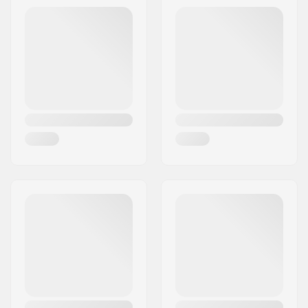
Postcode:
8382
Woonplaats:
Hinnerup
Land:
Denemarken