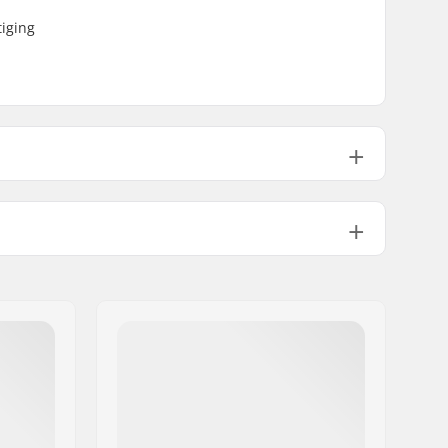
tiging
22.9cm (9")