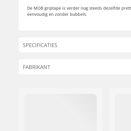
De MOB griptape is verder nog steeds dezelfde prettig
eenvoudig en zonder bubbels.
SPECIFICATIES
Length:
83.8cm (3
FABRIKANT
Naam:
Circus Circus ApS
Adres:
Australiensvej 20. st. th.
Postcode:
2100
Woonplaats:
Copenhagen
Land:
Denemarken