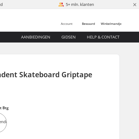
×
jd
5+ mln. klanten
Account
Bewaard
Winkelmandje
AANBIEDINGEN
GIDSEN
HELP & CONTACT
ndent Skateboard Griptape
t Btg