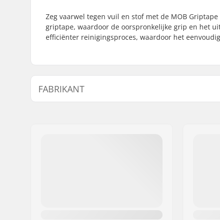
Zeg vaarwel tegen vuil en stof met de MOB Griptape 
griptape, waardoor de oorspronkelijke grip en het ui
efficiënter reinigingsproces, waardoor het eenvoudig
FABRIKANT
Naam:
Circus Circus ApS
Adres:
Australiensvej 20. st. th.
Postcode:
2100
Woonplaats:
Copenhagen
Land:
Denemarken