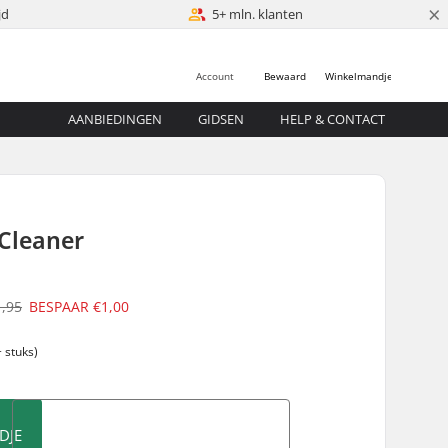
×
jd
5+ mln. klanten
Account
Bewaard
Winkelmandje
AANBIEDINGEN
GIDSEN
HELP & CONTACT
 Cleaner
1,95
BESPAAR
€1,00
 stuks)
DJE