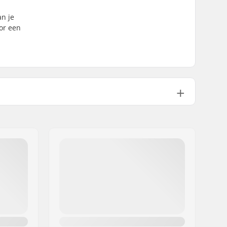
an je
oor een