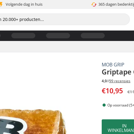
Volgende dag in huis
365 dagen bedenkti
MOB GRIP
Griptape
4,0
//
99 recensies
€10,95
€1
Op voorraad (5+
IN
WINKELMAN