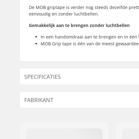
De MOB griptape is verder nog steeds dezelfde prettig
eenvoudig en zonder luchtbellen.
Gemakkelijk aan te brengen zonder luchtbellen
In een handomdraai aan te brengen en in één 
MOB Grip tape is één van de meest gewaardeer
SPECIFICATIES
Length:
83.8cm (3
FABRIKANT
Naam:
Circus Circus ApS
Adres:
Australiensvej 20. st. th.
Postcode:
2100