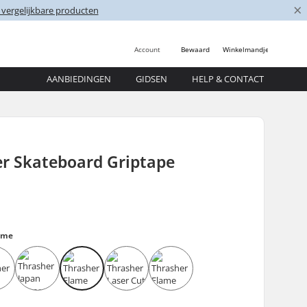
×
 vergelijkbare producten
Account
Bewaard
Winkelmandje
AANBIEDINGEN
GIDSEN
HELP & CONTACT
er Skateboard Griptape
ame