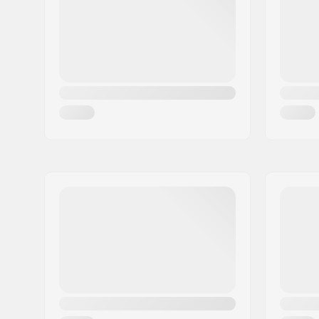
Woonplaats:
Copenhagen
Land:
Denemarken