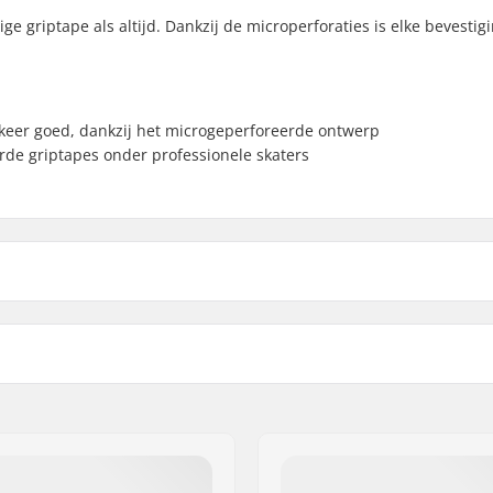
e griptape als altijd. Dankzij de microperforaties is elke bevestig
keer goed, dankzij het microgeperforeerde ontwerp
de griptapes onder professionele skaters
3")
Width: