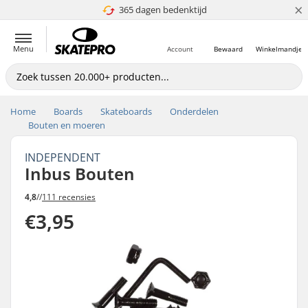
×
365 dagen bedenktijd
4.8 van 5
Menu
Account
Bewaard
Winkelmandje
Home
Boards
Skateboards
Onderdelen
Bouten en moeren
INDEPENDENT
Inbus Bouten
4,8
//
111 recensies
€3,95