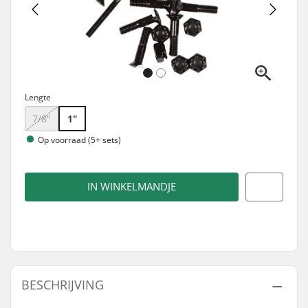
Lengte
7/8"
1"
Op voorraad (5+ sets)
IN WINKELMANDJE
BESCHRIJVING