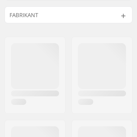
Compressie Bout
25mm
FABRIKANT
lengte:
Aantal per
8
Naam:
Circus Circus ApS
verpakking:
Adres:
Australiensvej 20. st. th.
Postcode:
2100
Woonplaats:
Copenhagen
Land:
Denemarken