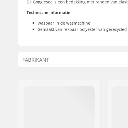
De Gogglesoc is een bedekking met randen van elast
Technische informatie
Wasbaar in de wasmachine
Gemaakt van rekbaar polyester van gerecycled 
FABRIKANT
Naam:
ROCKS APS
Adres:
Malling Bjergevej 78
Postcode:
8340
Woonplaats:
Malling
Land:
Denemarken