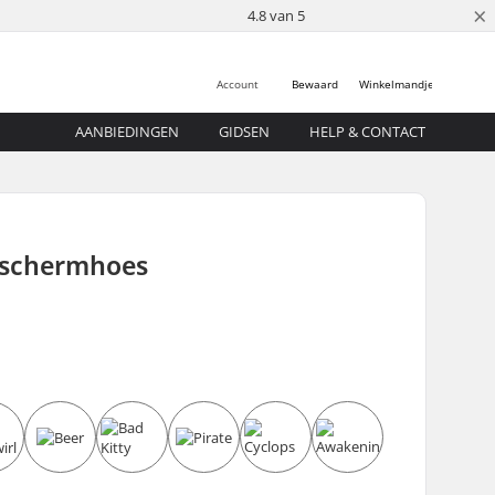
×
4.8 van 5
Account
Bewaard
Winkelmandje
AANBIEDINGEN
GIDSEN
HELP & CONTACT
Beschermhoes
n