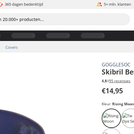
365 dagen bedenktijd
5+ mln. klanten
Covers
GOGGLESOC
Skibril 
4,8
//
95 recensies
€14,95
Kleur:
Rising Moo