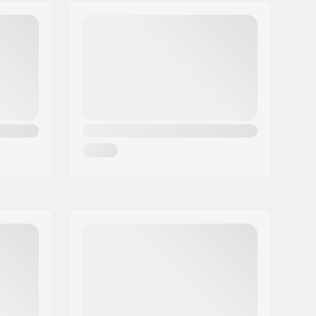
83A
Niet inbegrepen