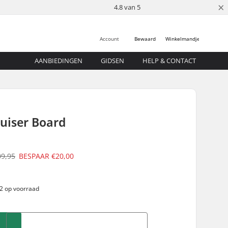
×
4.8 van 5
Account
Bewaard
Winkelmandje
AANBIEDINGEN
GIDSEN
HELP & CONTACT
ruiser Board
09,95
BESPAAR
€20,00
 2 op voorraad