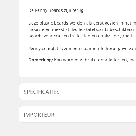
De Penny Boards zijn terug!
Deze plastic boards werden als eerst gezien in het 
mooiste en meest stijlvolle skateboards beschikbaar
boards voor cruisen in de stad en dankzij de groott
Penny completes zijn een spannende heruitgave van d
Opmerking:
Kan worden gebruikt door iedereen, maa
SPECIFICATIES
Deck materiaal:
Kunststof
IMPORTEUR
Deck lengte:
22" (55.9
Deck breedte:
6" (15.2cm
Naam:
Centrano ApS
Wieldiameter:
59mm