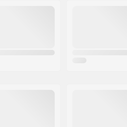
Bushings:
Griptape: