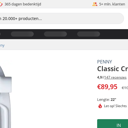
365 dagen bedenktijd
5+ mln. klanten
nny
PENNY
Classic C
4,9
//
147 recensies
€89,95
€1
Lengte:
22"
Let op!
Slechts
IN