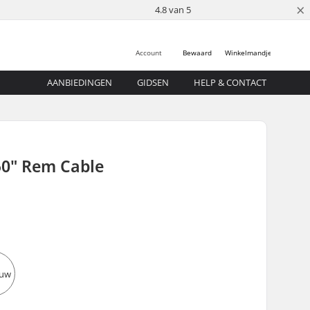
×
4.8 van 5
Account
Bewaard
Winkelmandje
AANBIEDINGEN
GIDSEN
HELP & CONTACT
50" Rem Cable