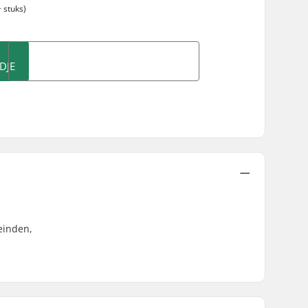
 stuks)
DJE
einden,