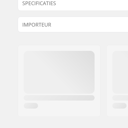
SPECIFICATIES
Gyro compatibel:
Nee
IMPORTEUR
Naam:
Centrano ApS
Adres:
Omega 6
Postcode:
8382
Woonplaats:
Hinnerup
Land:
Denemarken