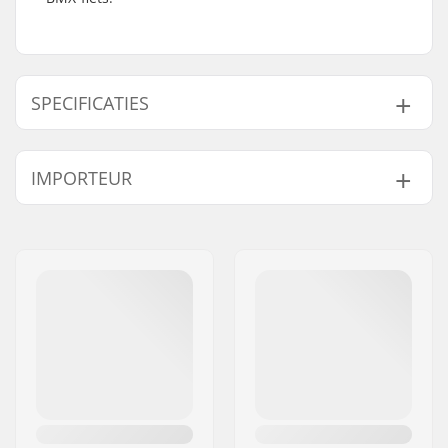
SPECIFICATIES
Gewicht:
17g
IMPORTEUR
Naam:
Centrano ApS
Adres:
Omega 6
Postcode:
8382
Woonplaats:
Hinnerup
Land:
Denemarken