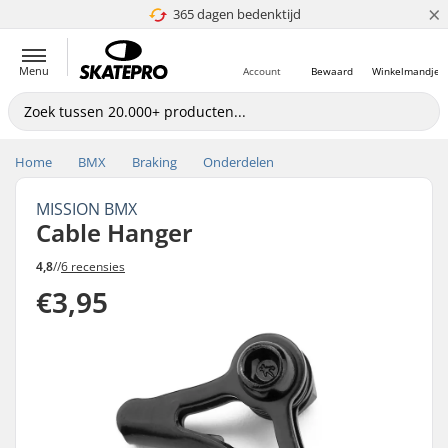
×
365 dagen bedenktijd
4.8 van 5
Menu
Account
Bewaard
Winkelmandje
Home
BMX
Braking
Onderdelen
MISSION BMX
Cable Hanger
4,8
//
6 recensies
€3,95