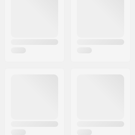
Woonplaats:
Köln
Land:
Duitsland