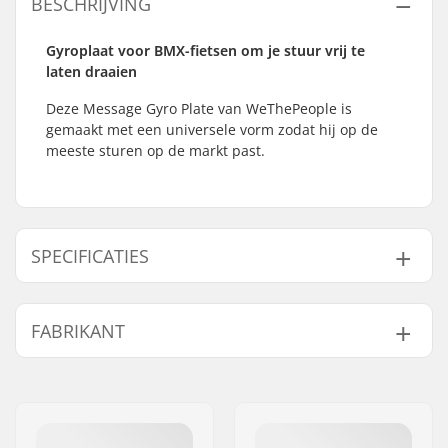
BESCHRIJVING
Gyroplaat voor BMX-fietsen om je stuur vrij te
laten draaien
Deze Message Gyro Plate van WeThePeople is
gemaakt met een universele vorm zodat hij op de
meeste sturen op de markt past.
SPECIFICATIES
Gyro compatibel:
Ja
FABRIKANT
Gewicht:
13g
Naam:
We Make Things GmbH
Adres:
RICHARD-BYRD-STR. 12
Postcode:
50829