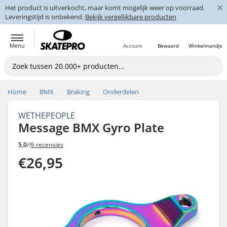
×
Het product is uitverkocht, maar komt mogelijk weer op voorraad.
Leveringstijd is onbekend.
Bekijk vergelijkbare producten
Menu
Account
Bewaard
Winkelmandje
Home
BMX
Braking
Onderdelen
WETHEPEOPLE
Message BMX Gyro Plate
5,0
//
6 recensies
€26,95