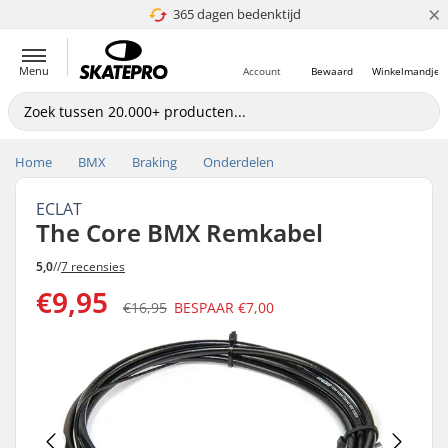
×
365 dagen bedenktijd
4.8 van 5
Menu
Account
Bewaard
Winkelmandje
Home
BMX
Braking
Onderdelen
ECLAT
The Core BMX Remkabel
5,0
//
7 recensies
€9,95
€16,95
BESPAAR
€7,00