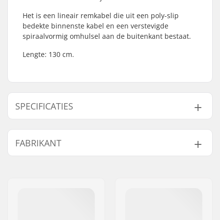
Het is een lineair remkabel die uit een poly-slip
bedekte binnenste kabel en een verstevigde
spiraalvormig omhulsel aan de buitenkant bestaat.
Lengte: 130 cm.
SPECIFICATIES
Gyro compatibel:
Nee
FABRIKANT
Gewicht:
78g
Naam:
We Make Things GmbH
Adres:
RICHARD-BYRD-STR. 12
Postcode:
50829
Woonplaats:
Köln