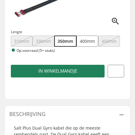
Lengte
310mm
330mm
350mm
400mm
450mm
Op voorraad (5+ stuks)
IN WINKELMANDJE
BESCHRIJVING
Salt Plus Dual Gyro kabel die op de meeste
remhendels past. De Dual Gyro kabel geeft een