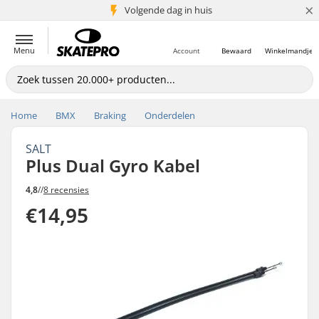
×
Volgende dag in huis
5+ mln. klanten
Menu
Account
Bewaard
Winkelmandje
Home
BMX
Braking
Onderdelen
SALT
Plus Dual Gyro Kabel
4,8
//
8 recensies
€14,95