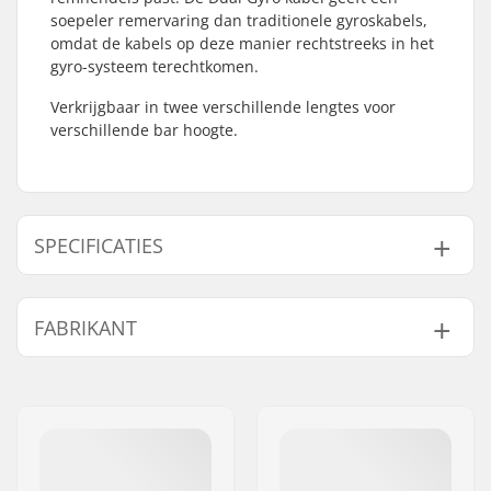
soepeler remervaring dan traditionele gyroskabels,
omdat de kabels op deze manier rechtstreeks in het
gyro-systeem terechtkomen.
Verkrijgbaar in twee verschillende lengtes voor
verschillende bar hoogte.
SPECIFICATIES
Gyro compatibel:
Ja
FABRIKANT
Gewicht:
77g
Naam:
We Make Things GmbH
Adres:
RICHARD-BYRD-STR. 12
Postcode:
50829
Woonplaats:
Köln