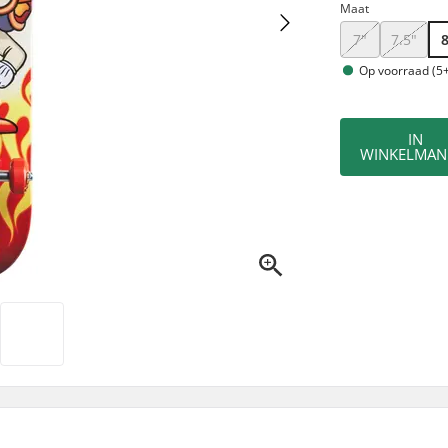
Maat
7"
7.5"
Op voorraad (5+
IN
WINKELMAN