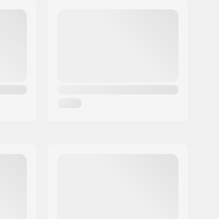
hanger
88A
Pre-gripped