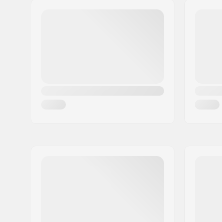
Wieldiameter:
52mm
Postcode:
8382
Concave:
Medium
Woonplaats:
Hinnerup
Deck specificaties:
Double kic
Land:
Denemarken