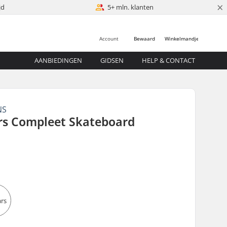
×
jd
5+ mln. klanten
Account
Bewaard
Winkelmandje
AANBIEDINGEN
GIDSEN
HELP & CONTACT
NS
rs Compleet Skateboard