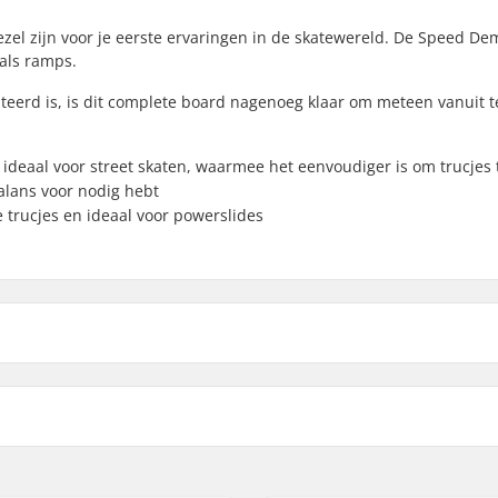
el zijn voor je eerste ervaringen in de skatewereld. De Speed D
 als ramps.
teerd is, is dit complete board nagenoeg klaar om meteen vanuit t
ideaal voor street skaten, waarmee het eenvoudiger is om trucjes
alans voor nodig hebt
e trucjes en ideaal voor powerslides
)
Wielhardheid:
cm)
Wielmateriaal:
cm)
Lagerprecisie:
7-ply
Truck-type: