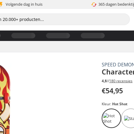
Volgende dag in huis
365 dagen bedenkti
SPEED DEMO
Characte
4,8
//
180 recensies
€54,95
Kleur:
Hot Shot