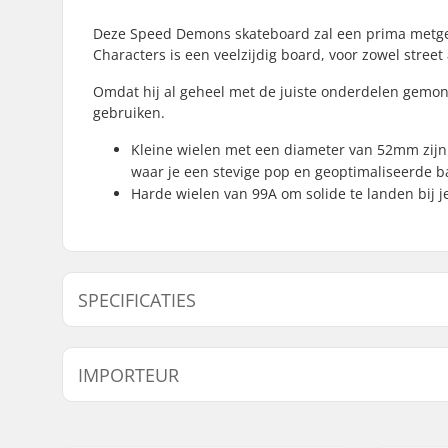
Deze Speed Demons skateboard zal een prima metgez
Characters is een veelzijdig board, voor zowel street
Omdat hij al geheel met de juiste onderdelen gemon
gebruiken.
Kleine wielen met een diameter van 52mm zijn 
waar je een stevige pop en geoptimaliseerde b
Harde wielen van 99A om solide te landen bij j
SPECIFICATIES
Deck breedte:
8" (20.3cm
IMPORTEUR
Deck lengte:
32" (81.3
Wielbasis:
14" (35.6
Naam:
Centrano ApS
Deck materiaal:
Esdoorn, 
Adres:
Omega 6