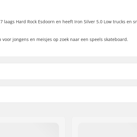
7 laags Hard Rock Esdoorn en heeft Iron Silver 5.0 Low trucks en s
 voor jongens en meisjes op zoek naar een speels skateboard.
.7cm)
Wielhardheid:
5cm)
Wielmateriaal:
 Esdoorn, 7-ply
Lagerprecisie:
ON SL
Truck-type:
zirin, Gaina Plot E
Hangerbreedte:
ktail
Bushings: