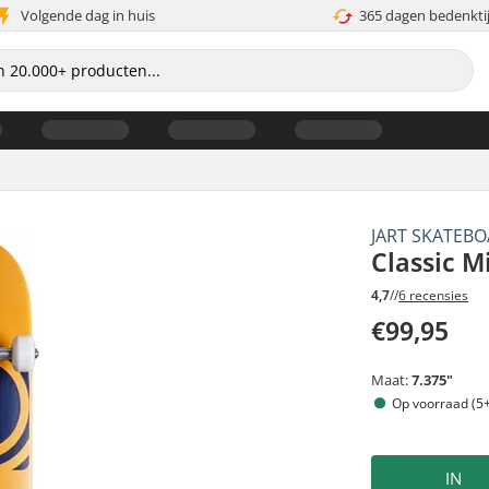
Volgende dag in huis
365 dagen bedenkti
JART SKATEB
Classic M
4,7
//
6 recensies
€99,95
Maat:
7.375"
Op voorraad (5+
IN