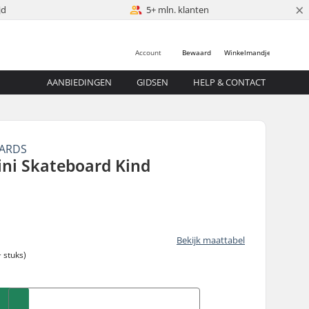
×
jd
5+ mln. klanten
Account
Bewaard
Winkelmandje
AANBIEDINGEN
GIDSEN
HELP & CONTACT
OARDS
ini Skateboard Kind
Bekijk maattabel
 stuks)