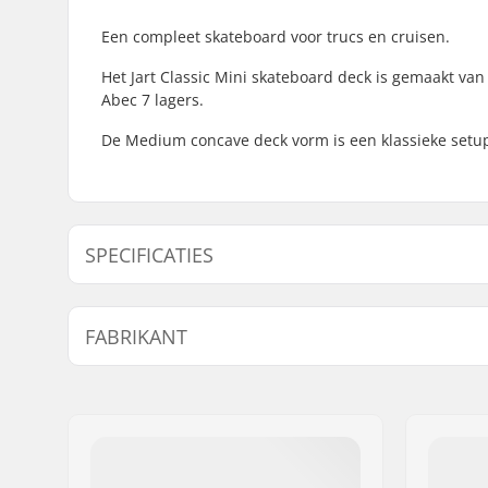
Een compleet skateboard voor trucs en cruisen.
Het Jart Classic Mini skateboard deck is gemaakt van 
Abec 7 lagers.
De Medium concave deck vorm is een klassieke setup
SPECIFICATIES
Deck breedte:
7.375" (18
FABRIKANT
Deck lengte:
31.3" (79.
Deck materiaal:
Hard Rock
Naam:
HLC SB DISTRIBUTI
Wieldiameter:
50mm
Adres:
Industrial state Lint
Concave:
Medium
Postcode:
P.C 20180 Oiarzun
Deck specificaties:
Double kic
Woonplaats:
OIARTZUN
Wielbreedte:
30mm