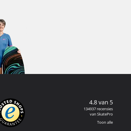
4.8 van 5
134937 recensies
van SkatePro
Toon alle