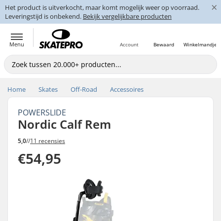
×
Het product is uitverkocht, maar komt mogelijk weer op voorraad.
Leveringstijd is onbekend.
Bekijk vergelijkbare producten
Menu
Account
Bewaard
Winkelmandje
Home
Skates
Off-Road
Accessoires
POWERSLIDE
Nordic Calf Rem
5,0
//
11 recensies
€54,95