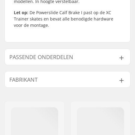
modellen. In hoogte verstelbaar.
Let op:
De Powerslide Calf Brake I past op de XC
Trainer skates en bevat alle benodigde hardware
voor de montage.
PASSENDE ONDERDELEN
Vind producten die samen gaan met Powerslide
Nordic Calf Rem:
FABRIKANT
Naam:
Powerslide
Sportartikelvertriebs GmbH
Gaat samen met
Adres:
Esbachgraben 1
Postcode:
95463
Woonplaats:
Bindlach
Land:
Duitsland