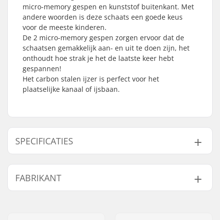
micro-memory gespen en kunststof buitenkant. Met
andere woorden is deze schaats een goede keus
voor de meeste kinderen.
De 2 micro-memory gespen zorgen ervoor dat de
schaatsen gemakkelijk aan- en uit te doen zijn, het
onthoudt hoe strak je het de laatste keer hebt
gespannen!
Het carbon stalen ijzer is perfect voor het
plaatselijke kanaal of ijsbaan.
SPECIFICATIES
Verstelbare Schoen:
Ja
FABRIKANT
Schoen/shell type:
Hard
Schoenmateriaal:
Kunststof
Naam:
Roces Sports s.r.l.
Binnenschoen
Anatomisch gevormd
Adres:
Via G. Ferraris, 36
details: