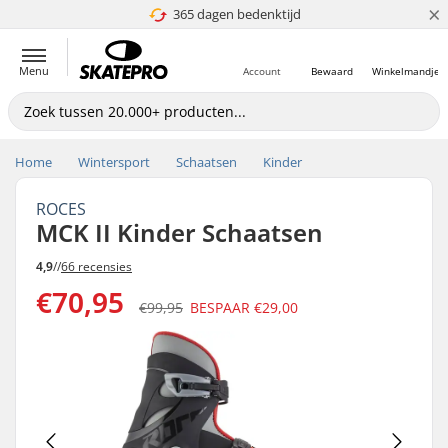
×
365 dagen bedenktijd
4.8 van 5
Menu
Account
Bewaard
Winkelmandje
Home
Wintersport
Schaatsen
Kinder
ROCES
MCK II Kinder Schaatsen
4,9
//
66 recensies
€70,95
€99,95
BESPAAR
€29,00