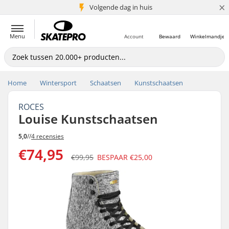
×
Volgende dag in huis
5+ mln. klanten
Menu
Account
Bewaard
Winkelmandje
Home
Wintersport
Schaatsen
Kunstschaatsen
ROCES
Louise Kunstschaatsen
5,0
//
4 recensies
€74,95
€99,95
BESPAAR
€25,00