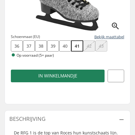
Schoenmaat (EU)
Bekijk maattabel
36
37
38
39
40
41
42
43
Op voorraad (5+ paar)
IN WINKELMANDJE
BESCHRIJVING
De RFG 1 is de top van Roces hun kunstschaats lijn.