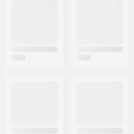
Postcode:
31044
Extra Kenmerken:
Milieuvriendelijk
Woonplaats:
Montebelluna
Binnenschoen
Nylon
Land:
Italië
materiaal:
Cuff:
Flexibel, Hoge
enkelsteun
Ijzer materiaal:
Roestvrij staal
Schaatsen slijpen:
Fabriek geslepen
Gekartelde punt:
Ja
Verwisselbaar ijzer:
Niet