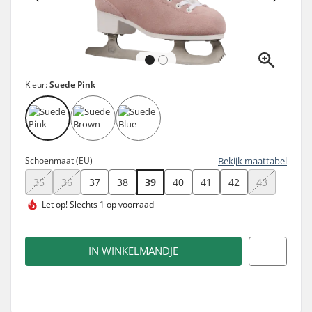
Kleur:
Suede Pink
Schoenmaat (EU)
Bekijk maattabel
35
36
37
38
39
40
41
42
43
Let op!
Slechts 1 op voorraad
IN WINKELMANDJE