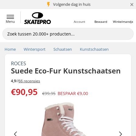
×
Volgende dag in huis
5+ mln. klanten
Menu
Account
Bewaard
Winkelmandje
Home
Wintersport
Schaatsen
Kunstschaatsen
ROCES
Suede Eco-Fur Kunstschaatsen
4,9
//
66 recensies
€90,95
€99,95
BESPAAR
€9,00