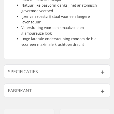
Natuurlijke pasvorm dankzij het anatomisch
gevormde voetbed
IJzer van roestvrij staal voor een langere
levensduur
Vetersluiting voor een smaakvolle en
glamoureuze look
Hoge laterale ondersteuning rondom de hiel
voor een maximale krachtoverdracht
SPECIFICATIES
Schoen/shell type:
One-piece, Zacht
FABRIKANT
Schoenmateriaal:
PU-leder, PVC
Binnenschoen
Ingebouwd,
Naam:
Roces Sports s.r.l.
details:
Anatomisch gevormd
Adres:
Via G. Ferraris, 36
Sluitsysteem:
Veter