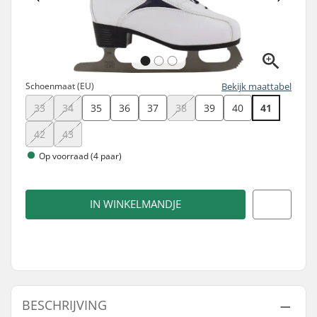
Schoenmaat (EU)
Bekijk maattabel
33
34
35
36
37
38
39
40
41
42
43
Op voorraad (4 paar)
IN WINKELMANDJE
BESCHRIJVING