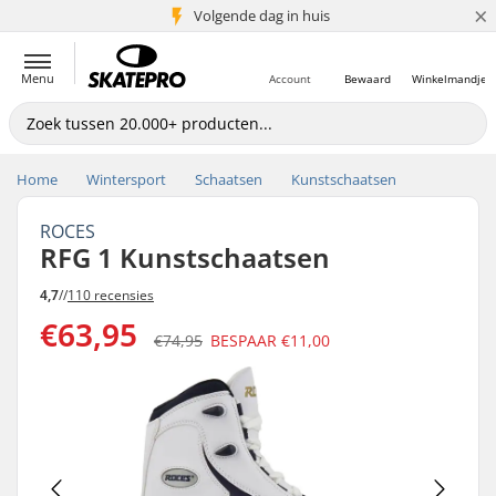
×
Volgende dag in huis
5+ mln. klanten
Menu
Account
Bewaard
Winkelmandje
Home
Wintersport
Schaatsen
Kunstschaatsen
ROCES
RFG 1 Kunstschaatsen
4,7
//
110 recensies
€63,95
€74,95
BESPAAR
€11,00