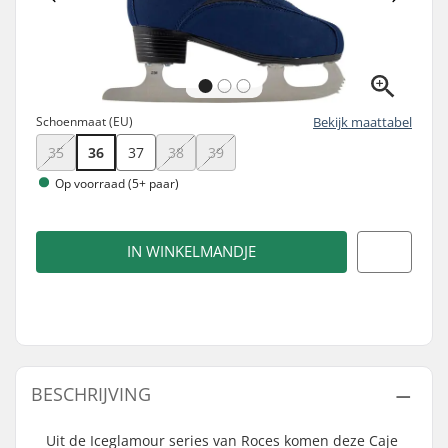
Schoenmaat (EU)
Bekijk maattabel
35
36
37
38
39
Op voorraad (5+ paar)
IN WINKELMANDJE
BESCHRIJVING
Uit de Iceglamour series van Roces komen deze Caje