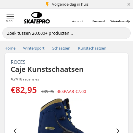
×
Volgende dag in huis
5+ mln. klanten
Menu
Account
Bewaard
Winkelmandje
Home
Wintersport
Schaatsen
Kunstschaatsen
ROCES
Caje Kunstschaatsen
4,7
//
18 recensies
€82,95
€89,95
BESPAAR
€7,00