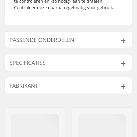
te controleren en -zo nodig- aan te draaien.
Controleer deze daarna regelmatig voor gebruik.
PASSENDE ONDERDELEN
Vind producten die samen gaan met Powerslide R2
100 Inline Skeelers:
SPECIFICATIES
Schoen/shell type:
Hard
FABRIKANT
Passende onderdelen
Wieldiameter:
100mm
Wielhardheid:
85A
Naam:
Powerslide
Lagerprecisie:
ABEC-7
Sportartikelvertriebs GmbH
Binnenschoen
Ventilerend
Adres:
Esbachgraben 1
details:
Postcode:
95463
Sluitsysteem:
Veter, Powerstrap,
Woonplaats:
Bindlach
Klittenband