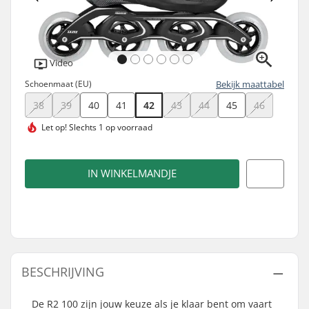
Video
Schoenmaat (EU)
Bekijk maattabel
38
39
40
41
42
43
44
45
46
Let op!
Slechts 1 op voorraad
IN WINKELMANDJE
BESCHRIJVING
De R2 100 zijn jouw keuze als je klaar bent om vaart