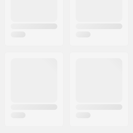
Land:
Duitsland
Frame materiaal:
Magnesium
Max. wieldiameter:
110mm
Schoenmateriaal:
PU-leder, Koolstof,
Glasvezel, Composiet
Binnenschoen
Neopreen, Microvezel
materiaal:
Cuff:
Lage enkelsteun,
Ingebouwd
Montage:
195mm
Rem:
Geen
Max. toelaatbaar
100 kg
gewicht:
Skills:
Gemiddeld
Aanbevolen voor:
Skeeleren
,
Training
skaten