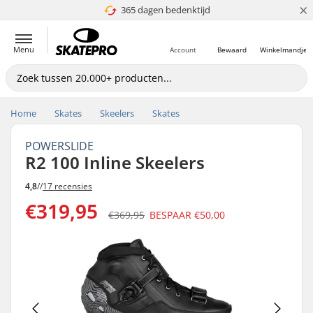
×
365 dagen bedenktijd
4.8 van 5
Menu
Account
Bewaard
Winkelmandje
Home
Skates
Skeelers
Skates
POWERSLIDE
R2 100 Inline Skeelers
4,8
//
17 recensies
€319,95
€369,95
BESPAAR
€50,00