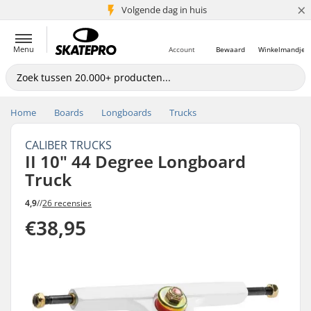
×
Volgende dag in huis
5+ mln. klanten
Menu
Account
Bewaard
Winkelmandje
Home
Boards
Longboards
Trucks
CALIBER TRUCKS
II 10" 44 Degree Longboard
Truck
4,9
//
26 recensies
€38,95