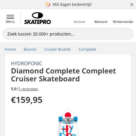
×
365 dagen bedenktijd
4.8 van 5
Menu
Account
Bewaard
Winkelmandje
Home
Boards
Cruiser Boards
Compleet
HYDROPONIC
Diamond Complete Compleet
Cruiser Skateboard
5,0
//
1 recensies
€159,95