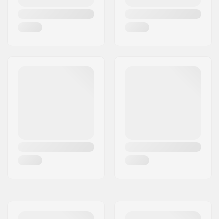
Truck-type:
Standaard kingpin,
Standaard hanger
Risers:
3.2mm
Griptape:
Pre-gripped
Riding Stijl:
Cruise