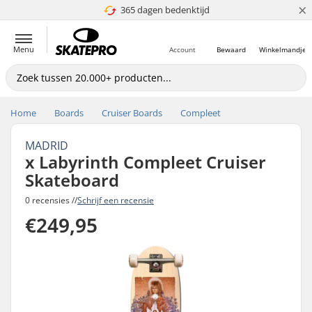
×
365 dagen bedenktijd
4.8 van 5
Menu
Account
Bewaard
Winkelmandje
Home
Boards
Cruiser Boards
Compleet
MADRID
x Labyrinth Compleet Cruiser
Skateboard
0 recensies //
Schrijf een recensie
€249,95