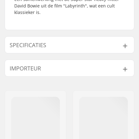
David Bowie uit de film "Labyrinth", wat een cult
klassieker is.
SPECIFICATIES
Deck materiaal:
Esdoorn, 8-ply
IMPORTEUR
Wielbasis:
15" (38.1cm)
Deck lengte:
29.25" (74.3cm)
Naam:
Centrano ApS
Concave:
Mellow
Adres:
Omega 6
Deck breedte:
9.5" (24.1cm)
Postcode:
8382
Wieldiameter:
62mm
Woonplaats:
Hinnerup
Deck specificaties:
Kicktail, Directional
Land:
Denemarken
Wielhardheid:
90A
Wielmateriaal:
PU gegoten, SHR
Lagerprecisie:
Niet gespecificeerd