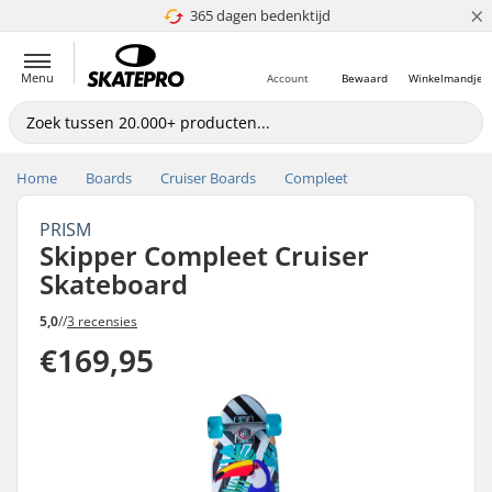
×
365 dagen bedenktijd
4.8 van 5
Menu
Account
Bewaard
Winkelmandje
Home
Boards
Cruiser Boards
Compleet
PRISM
Skipper Compleet Cruiser
Skateboard
5,0
//
3 recensies
€169,95