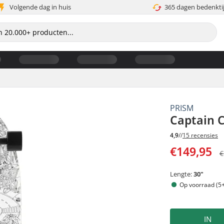
Volgende dag in huis
365 dagen bedenkti
PRISM
Captain 
4,9
//
15 recensies
€149,95
€
Lengte:
30"
Op voorraad (5+
IN