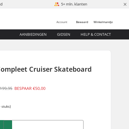
×
jd
5+ mln. klanten
Account
Bewaard
Winkelmandje
AANBIEDINGEN
GIDSEN
HELP & CONTACT
Compleet Cruiser Skateboard
199,95
BESPAAR
€50,00
 stuks)