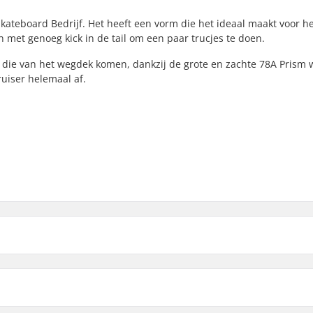
kateboard Bedrijf. Het heeft een vorm die het ideaal maakt voor h
met genoeg kick in de tail om een paar trucjes te doen.
n die van het wegdek komen, dankzij de grote en zachte 78A Prism 
uiser helemaal af.
Lagerprecisie:
Truck-type:
Wheel wells