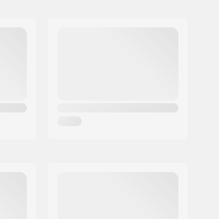
Pre-gripped
Cruise
, Carving