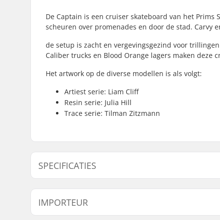
De Captain is een cruiser skateboard van het Prims S
scheuren over promenades en door de stad. Carvy en 
de setup is zacht en vergevingsgezind voor trillinge
Caliber trucks en Blood Orange lagers maken deze cr
Het artwork op de diverse modellen is als volgt:
Artiest serie: Liam Cliff
Resin serie: Julia Hill
Trace serie: Tilman Zitzmann
SPECIFICATIES
Concave:
Mellow
IMPORTEUR
Wieldiameter:
59mm
Deck specificaties:
Kicktail, 