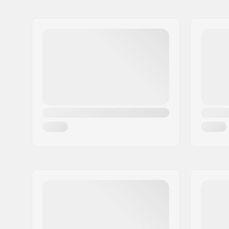
Naam:
Centrano ApS
Wielhardheid:
78A
Adres:
Omega 6
Wielmateriaal:
PU gegote
Postcode:
8382
Woonplaats:
Hinnerup
Land:
Denemarken