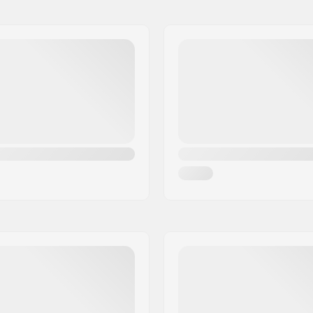
Griptape:
n, SHR
Riding Stijl: